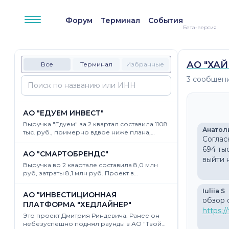
К контенту сайта
Форум
Терминал
События
Бета-версия
АО "ХА
Все
Терминал
Избранные
3 сообщени
АО "ЕДУЕМ ИНВЕСТ"
Выручка "Едуем" за 2 квартал составила 1108
Анатол
тыс. руб., примерно вдвое ниже плана,
Соглас
изложенного в финмодели при
размещении раунда. У проекта явно
694 тыс
АО "СМАРТОБРЕНДС"
выраженная сезонность: основной пик,
выйти 
половина годовой выручки, приходится на
Выручка во 2 квартале составила 8,0 млн
третий квартал. В прошлом году в третьем
руб, затраты 8,1 млн руб. Проект в
квартале было 3642 тыс. Будет ли в этом хоть
комфортном гомеостазе. Инвесторам два
какой-то рост? Это просто мистика, каким
года назад обещали, конечно, гораздо
Iuliia S
АО "ИНВЕСТИЦИОННАЯ
образом проекту удается который уже год
больше, им происходящее не очень
ПЛАТФОРМА "ХЕДЛАЙНЕР"
держаться на плаву, вовремя привлекая всё
нравится, что отражено в наличии на доске
https:/
новые инвестиции. Но есть опасения, что с
Статуса заявок на продажу по цене вдвое
Это проект Дмитрия Риндевича. Ранее он
фандрэйзом настает окончательный напряг.
ниже цены размещения. К сожалению, даже
небезуспешно поднял раунды в АО "Твой