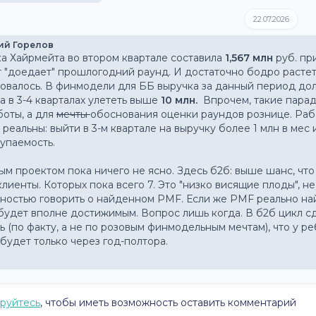
22.07.2026
ий Горелов
а Хайрмейта во втором квартале составила 
1,567 млн 
руб. пр
 "доедает" прошлогодний раунд. И достаточно бодро растет.  
, а в 3-4 кварталах улететь выше 
10 млн. 
 Впрочем, такие парад
оты, а для 
мечты 
обоснования оценки раундов рознице. Раб
 реальны: выйти в 3-м квартале на выручку более 1 млн в мес и
упаемость. 
ым проектом пока ничего не ясно. Здесь б2б: выше шанс, что
клиенты. Которых пока всего 7. Это "низко висящие плоды", н
ностью говорить о найденном PMF. Если же PMF реально найде
будет вполне достижимым. Вопрос лишь когда. В б2б цикл сд
ь (по факту, а не по розовым финмодельным мечтам), что у реб
будет только через год-полтора.
руйтесь
, чтобы иметь возможность оставить комментарий