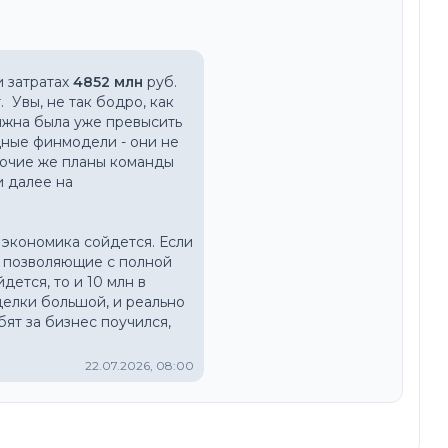
и затратах 
4852 млн
 руб. 
Увы, не так бодро, как 
планировалось. В финмодели для ББ выручка за данный период должна была уже превысить 
ные финмодели - они не 
очие же планы команды 
 далее на 
 экономика сойдется. Если 
е позволяющие с полной 
тся, то и 10 млн в 
елки большой, и реально 
ят за бизнес поучился, 
22.07.2026, 08:00