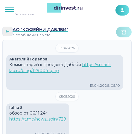
К контенту сайта
Бета-версия
АО "КОФЕЙНИ ДАБЛБИ"
3 сообщения в чате
13.04.2026
Анатолий Горелов
Комментарий к продажа Даблби 
https://smart-
lab.ru/blog/1290041.php
13.04.2026, 05:10
05.05.2026
Iuliia S
https://t.me/news_spin/729
05.05.2026, 05:45