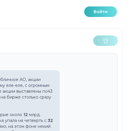
Войти
личное АО, акции 
у еле-еле, с огромным 
е акции выставлены по43 
на бирже столько сразу 
орые около 
12
 млрд. 
а упала на четверть с 
32
имо, на этом фоне некий 