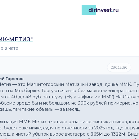
МК-МЕТИЗ"
е в чате
28.03.2026
ий Горелов
тиз — это Магнитогорский Метизный завод, дочка ММК. Пуб
тся на Мосбирже. Торгуются явно без маркет-мейкера, поэтом
м от 40 до 48 руб. за штуку. (Ну а нафига им ММ?) На Статус
 объеме вроде бы и небольшом, на 300к рублей примерно, но 
дашь, там такие объемы — за месяц.
лизация ММК Метиз в четыре раза ниже чистых активов, кот
, будет еще ниже, судя по отчетности за 2025 год, где выручк
млрд, а чистый убыток вырос вчетверо с 
365М
 до 
1322М
. Вид