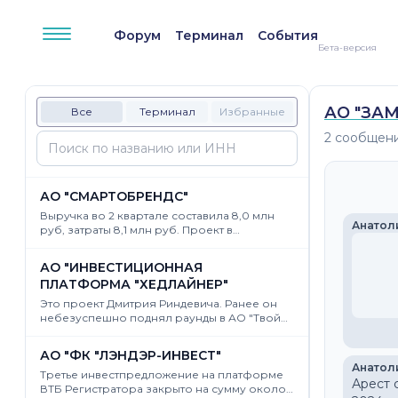
К контенту сайта
Форум
Терминал
События
Бета-версия
АО "ЗА
Все
Терминал
Избранные
2 сообщени
АО "СМАРТОБРЕНДС"
Выручка во 2 квартале составила 8,0 млн
Анатол
руб, затраты 8,1 млн руб. Проект в
комфортном гомеостазе. Инвесторам два
года назад обещали, конечно, гораздо
АО "ИНВЕСТИЦИОННАЯ
больше, им происходящее не очень
ПЛАТФОРМА "ХЕДЛАЙНЕР"
нравится, что отражено в наличии на доске
Статуса заявок на продажу по цене вдвое
Это проект Дмитрия Риндевича. Ранее он
ниже цены размещения. К сожалению, даже
небезуспешно поднял раунды в АО "Твой
такая оценка (130М) раза в три выше цены,
склад" https://dirinvest.ru/scanner/2315224216/37,
по которой можно было бы говорить о
и в еще несколько АО с буквами "ТС" в
АО "ФК "ЛЭНДЭР-ИНВЕСТ"
продаже проекта.
названиях на чужих платформах.
Анатол
Платформам пришлось заплатить
Третье инвестпредложение на платформе
Арест 
комиссию. Поскольку планировался поток
ВТБ Регистратора закрыто на сумму около 5