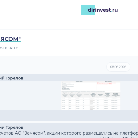
МЯСОМ"
я в чате
08.06.2026
ий Горелов
ий Горелов
счетов АО "Замясом", акции которого размещались на платфо