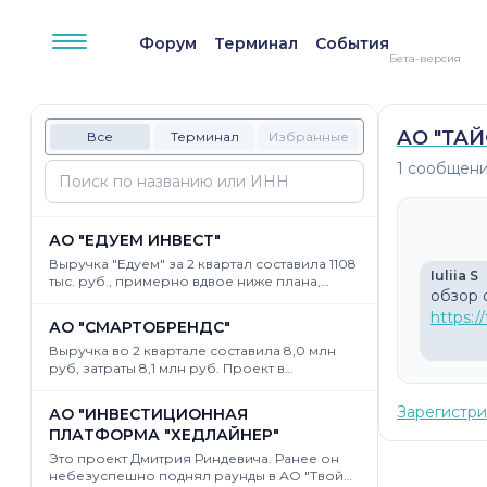
К контенту сайта
Форум
Терминал
События
Бета-версия
АО "ТА
Все
Терминал
Избранные
1 сообщени
АО "ЕДУЕМ ИНВЕСТ"
Выручка "Едуем" за 2 квартал составила 1108
Iuliia S
тыс. руб., примерно вдвое ниже плана,
изложенного в финмодели при
размещении раунда. У проекта явно
https:/
АО "СМАРТОБРЕНДС"
выраженная сезонность: основной пик,
половина годовой выручки, приходится на
Выручка во 2 квартале составила 8,0 млн
третий квартал. В прошлом году в третьем
руб, затраты 8,1 млн руб. Проект в
квартале было 3642 тыс. Будет ли в этом хоть
комфортном гомеостазе. Инвесторам два
какой-то рост? Это просто мистика, каким
года назад обещали, конечно, гораздо
Зарегистри
АО "ИНВЕСТИЦИОННАЯ
образом проекту удается который уже год
больше, им происходящее не очень
ПЛАТФОРМА "ХЕДЛАЙНЕР"
держаться на плаву, вовремя привлекая всё
нравится, что отражено в наличии на доске
новые инвестиции. Но есть опасения, что с
Статуса заявок на продажу по цене вдвое
Это проект Дмитрия Риндевича. Ранее он
фандрэйзом настает окончательный напряг.
ниже цены размещения. К сожалению, даже
небезуспешно поднял раунды в АО "Твой