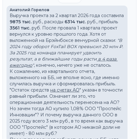
Анатолий Горелов
Выручка проекта за 2 квартал 2026 года составила 
9875 тыс. 
руб., расходы 
6314 тыс. 
руб., прибыль
3561 тыс. 
руб. После провала 1 квартала проект 
вернулся к уровню прошлого года. Хотя от 
выложенной на Брэйнбоксе венчурной сказки: 
"В 
2024 году оборот FoxTail BOX превысил 20 млн ₽. 
За 2025 год команда планирует удвоить 
результат, а в ближайшие годы расти
 в 4 раза 
ежегодно
"
, конечно, ничего уже не осталось. 
К сожалению, из квартального отчета, 
выложенного на ББ, не вполне ясно, где именно 
случилась выручка и сформировалась прибыль. 
"Остаток средств 
на счетах АО
" указан в точности 
равный прибыли. Означает ли это, что 
операционная деятельность перенесена на АО? 
Но зачем тогда АО купило 1,08% ООО "Проспейс 
Инновации"? И почему выручка данного ООО в 
2025 году всего 3 млн руб., в то время как выручка 
ООО "Проспейс" (в котором АО никакой доли не 
имеет) - 80 млн руб.?