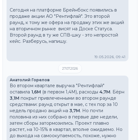
Сегодня на платформе Брейнбокс появились в 
продаже акции АО "Рентифлай". Это второй 
раунд, к тому же офера на продажу этих же акций 
на вторичном рынке  висят на Доске Статуса.
Второй раунд в ту же СПВ-шку - это непростой 
кейс. Разберусь, напишу.
19.05.2026, 09:41
27.07.2026
Анатолий Горелов
Во втором квартале выручка "Рентифлай" 
оставила
 1,6М
 (в первом 1,4М), расходы 
4,7М
. Бёрн 
3,1М
 покрыт привлеченными во втором раунде 
средствами: раунд открыт в мае, с тех пор за 10 
недель продано акций на 
3,7М
. Но почти 
половина из них собрано в первые две недели, 
затем сборы затормозились. Проект плавно 
растет, на 10-15% в квартал, вполне ожидаемо. Но 
до выхода на самоокупаемость, похоже, нужно 