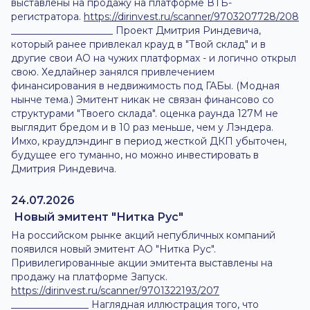
выставлены на продажу на платформе ВТБ-
регистратора.
https://dirinvest.ru/scanner/9703207728/208
_____________________ Проект Дмитрия Риндевича,
который ранее привлекал крауд в "Твой склад" и в
другие свои АО на чужих платформах - и логично открыл
свою. Хедлайнер занялся привлечением
финансирования в недвижимость под ГАБы. (Модная
нынче тема.) Эмитент никак не связан финансово со
структурами "Твоего склада". оценка раунда 127М не
выглядит бредом и в 10 раз меньше, чем у Лэндера.
Имхо, краудлэндинг в период жесткой ДКП убыточен,
будущее его туманно, но можно инвестировать в
Дмитрия Риндевича.
24.07.2026
Новый эмитент "Нитка Рус"
На российском рынке акций непубличных компаний
появился новый эмитент АО "Нитка Рус".
Привилегированные акции эмитента выставлены на
продажу на платформе Запуск.
https://dirinvest.ru/scanner/9701322193/207
________________ Наглядная иллюстрация того, что