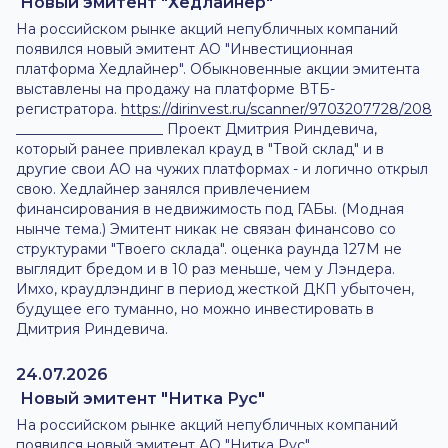
Новый эмитент "Хедлайнер"
На российском рынке акций непубличных компаний
появился новый эмитент АО "Инвестиционная
платформа Хедлайнер". Обыкновенные акции эмитента
выставлены на продажу на платформе ВТБ-
регистратора.
https://dirinvest.ru/scanner/9703207728/208
_____________________ Проект Дмитрия Риндевича,
который ранее привлекал крауд в "Твой склад" и в
другие свои АО на чужих платформах - и логично открыл
свою. Хедлайнер занялся привлечением
финансирования в недвижимость под ГАБы. (Модная
нынче тема.) Эмитент никак не связан финансово со
структурами "Твоего склада". оценка раунда 127М не
выглядит бредом и в 10 раз меньше, чем у Лэндера.
Имхо, краудлэндинг в период жесткой ДКП убыточен,
будущее его туманно, но можно инвестировать в
Дмитрия Риндевича.
24.07.2026
Новый эмитент "Нитка Рус"
На российском рынке акций непубличных компаний
появился новый эмитент АО "Нитка Рус".